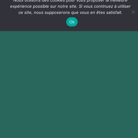
Nous utilisons des cookies pour vous proposer la meilleure
classification.
expérience possible sur notre site. Si vous continuez à utiliser
ce site, nous supposerons que vous en êtes satisfait.
Ok
Randonnée
Dernière mise à jour : 6-Fév-26, 10:05 CET
38 km
+284 m
Sans chrono, sans classement.
Fléchage BLEU du parcours
E-Bikes autorisés.
Participation autorisée pour les participants de 14
ans dans l'année ou plus. Les mineurs devront
alors fournir une autorisation parentale.
Fléchage
bleu